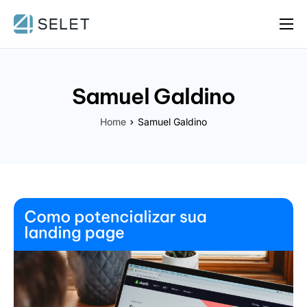
Propósito
Diferenciais
Samuel Galdino
Como funciona
Home
Samuel Galdino
Planos
Dúvidas
Blog
Entrar como produtor
Entrar como aluno