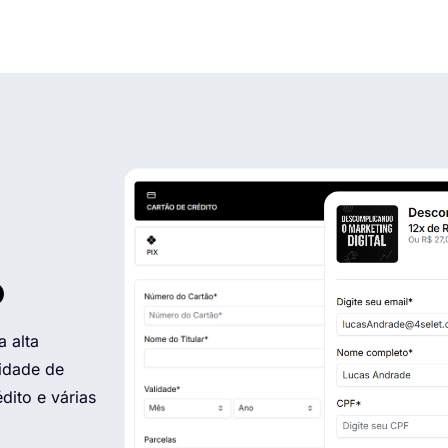
o
 alta
idade de
dito e várias