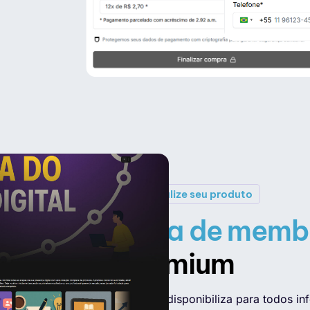
Personalize seu produto
Área de memb
Premium
A 4Selet disponibiliza para todos i